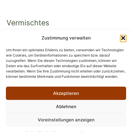
Vermischtes
Zustimmung verwalten
Universitätsbibliothek Würzburg
Stadtbücherei Würzburg
Um Ihnen ein optimales Erlebnis zu bieten, verwenden wir Technologien
wie Cookies, um Geräteinformationen zu speichern bzw. darauf
Erinnerungsorte in Würzburg
zuzugreifen. Wenn Sie diesen Technologien zustimmen, können wir
Daten wie das Surfverhalten oder eindeutige IDs auf dieser Website
verarbeiten. Wenn Sie Ihre Zustimmung nicht erteilen oder zurückziehen,
können bestimmte Merkmale und Funktionen beeinträchtigt werden.
Akzeptieren
Impressum
Datenschutzerklärung
Ablehnen
Cookie-Richtlinie (EU)
Voreinstellungen anzeigen
Copyright © Leonhard-Frank-Gesellschaft