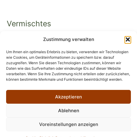
Vermischtes
Zustimmung verwalten
Universitätsbibliothek Würzburg
Stadtbücherei Würzburg
Um Ihnen ein optimales Erlebnis zu bieten, verwenden wir Technologien
wie Cookies, um Geräteinformationen zu speichern bzw. darauf
Erinnerungsorte in Würzburg
zuzugreifen. Wenn Sie diesen Technologien zustimmen, können wir
Daten wie das Surfverhalten oder eindeutige IDs auf dieser Website
verarbeiten. Wenn Sie Ihre Zustimmung nicht erteilen oder zurückziehen,
können bestimmte Merkmale und Funktionen beeinträchtigt werden.
Akzeptieren
Impressum
Datenschutzerklärung
Ablehnen
Cookie-Richtlinie (EU)
Voreinstellungen anzeigen
Copyright © Leonhard-Frank-Gesellschaft