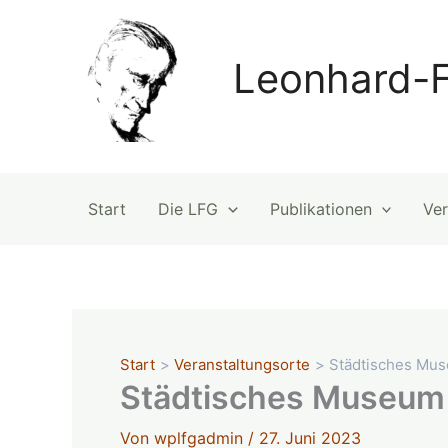
Zum
Inhalt
springen
Leonhard-F
Start
Die LFG
Publikationen
Ver
Start
Veranstaltungsorte
Städtisches Mus
Städtisches Museum 
Von
wplfgadmin
/
27. Juni 2023